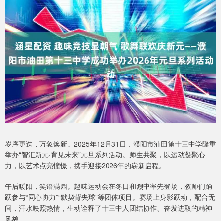
岁序更迭，万象焕新。2025年12月31日，濮阳市油田第十三中学隆重
举办“智汇新元·育见未来”元旦系列活动。师生共聚，以运动凝聚心
力，以艺术点亮憧憬，携手迎接2026年的崭新启程。
午后暖阳，笑语满园。趣味运动会在冬日和煦中率先登场，教师们踊
跃参与“同心协力”“默契背夹球”等团体项目。赛场上身影跃动，配合无
间，汗水映照热情，生动诠释了十三中人团结协作、奋发进取的精神
风貌。