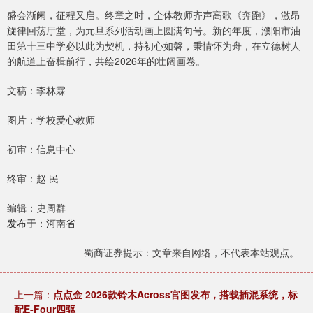
盛会渐阑，征程又启。终章之时，全体教师齐声高歌《奔跑》，激昂
旋律回荡厅堂，为元旦系列活动画上圆满句号。新的年度，濮阳市油
田第十三中学必以此为契机，持初心如磐，秉情怀为舟，在立德树人
的航道上奋楫前行，共绘2026年的壮阔画卷。
文稿：李林霖
图片：学校爱心教师
初审：信息中心
终审：赵 民
编辑：史周群
发布于：河南省
蜀商证券提示：文章来自网络，不代表本站观点。
上一篇：
点点金 2026款铃木Across官图发布，搭载插混系统，标
配E-Four四驱