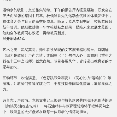
运动余韵犹酣，文艺雅集随续。下午的报告厅内暖意融融，联欢会在
庄严而温馨的氛围中启幕。校领导首先为运动会优胜团体颁发证书，
将体育之荣与育人使命交织成章。随后，党总支副书记、校长赵民致
新年贺词。他细数过往一年学校耕耘之硕果，描绘未来发展之蓝图，
勉励全体教师同心致远，再续教育新篇。
展开剩余62%
艺术之美，流淌其间。师生联袂呈现的文艺演出精彩纷呈。诗朗诵
《因为是教师》声声含情，改编曲《当》句句入心，幕布剧《重生之
我在十三中当老师》创意盎然。节目各展风华，皆传递出教育者的才
思与热忱。
互动环节，欢愉满堂。《色彩跳跃争霸赛》《同心协力“运输忙”》等
游戏，让教师们暂释案牍之劳，于竞技协作间深化情谊，凝聚集体之
力。
诗言志，声传情。党总支书记王焕银与校长赵民共同演绎原创诗朗诵
《鹧鸪天·油魂杏坛吟》，将石油精神与教育理想熔铸于铿锵词句之
中，以诗意的火炬点燃在座每一位师者的情怀与担当。