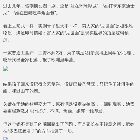
过去几年，假期朋友圈一刷，全是“娃在环球影城”、“娃打卡东京迪士
尼”、“娃在巴黎吃羊角面包”。
看上去形式一样，实则骨子里大不一样。穷人家的“见世面”是极限堆
物质，满足即时情绪；富人家的“见世面”是现实世界的顶层逻辑预
演。
一家普通工薪户，工资不到2万，为了满足姑娘“跟得上同学”的心理，
咬牙掏出全家积蓄，报了欧洲游学营。
结果孩子回来没记得文艺复兴、没提巴黎圣母院，只记住了冰淇淋的
甜，和过山车的爽。
关键在于她的欲望变大了，原有满足设定被抬高，一回到现实，她需
要更强刺激才能“快乐”，不满、焦躁、嫌弃一触即发。
但这个锅不是孩子的脑回路出了问题，而是家长在不经意之间，把她
往“多巴胺瘾君子”的方向推进了一步。