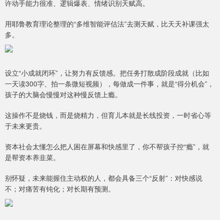
许动手能力很准、逻辑爆表、情绪识别天赋高。
用耶鲁教育理论整理的“多维智能评估法”去测天赋，比天天补课强太
多。
设立“小成就闭环”，让努力有反馈感。把任务打散成阶段成就（比如
一天读300字、拍一条微短视频），每做成一件事，就是“得分机会”，
孩子的大脑会慢慢对这种慢反馈上瘾。
这操作不是烧钱，而是烧精力，但育儿本就是长线投资，一时省心等
于未来更贵。
资本社会太懂怎么把人困在屏幕和快感里了，你不帮孩子控“瘾”，就
是帮资本养韭菜。
别怀疑，未来能握住主动权的人，都会具备三个“反射”：对快感说
不；对痛苦有钝化；对长期有预测。