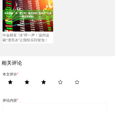
中金财富 “冰”呼一声！温州这
碗“漂亮冰”让我快乐到冒泡！
相关评论
本文评分
*
评论内容
*