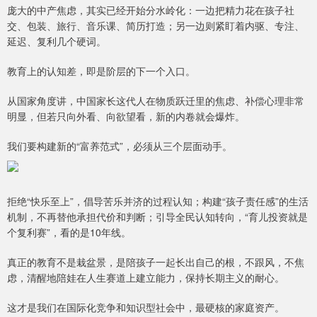
庞大的中产焦虑，其实已经开始分水岭化：一边把精力花在孩子社
交、包装、旅行、音乐课、简历打造；另一边则紧盯着内驱、专注、
延迟、复利几个硬词。
教育上的认知差，即是阶层的下一个入口。
从国家角度讲，中国家长这代人在物质跃迁里的焦虑、补偿心理非常
明显，但若只向外看、向欲望看，新的内卷就会爆炸。
我们要构建新的“富养范式”，必须从三个层面动手。
拒绝“快乐至上”，倡导苦乐并济的过程认知；构建“孩子责任感”的生活
机制，不再替他承担代价和判断；引导全民认知转向，“育儿投资就是
个复利赛”，看的是10年线。
真正的教育不是栽盆景，是陪孩子一起长出自己的根，不跟风，不焦
虑，清醒地陪娃在人生赛道上建立能力，保持长期主义的耐心。
这才是我们在国际化竞争和知识型社会中，最硬核的家庭资产。