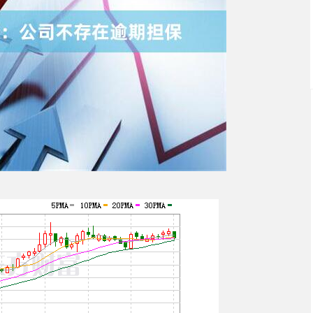
深证成指
14295.08
49%
184.96
1.31%