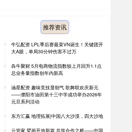
推荐资讯
牛弘配资 LPL季后赛最菜VN诞生！关键团开
大A眼，单局30分钟伤害不过万
犇牛聚财 5月电商物流指数较上月回升1.1点
总业务量指数创年内新高
涵星配资 趣味竞技显朝气 歌舞联欢庆新元
——濮阳市油田第十三中学成功举办2026年
元旦系列活动
东方汇赢 地理拓展|中国八大沙漠，四大沙地
云管家 擘画开放新篇 共筑合作之桥——中国