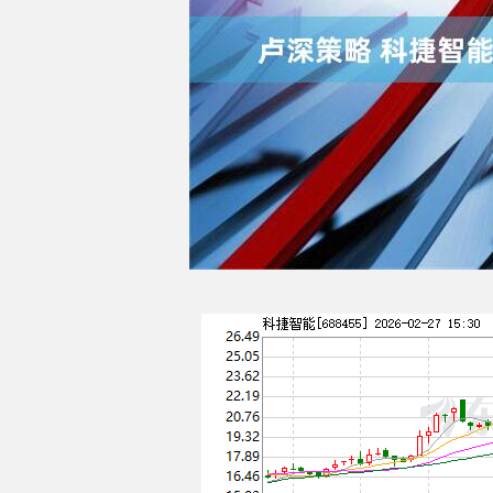
上证指数
3919.51
.20
1.27%
19.16
0.