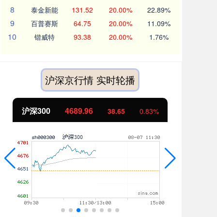
8
泰金新能
131.52
20.00%
22.89%
9
百普赛斯
64.75
20.00%
11.09%
10
锴威特
93.38
20.00%
1.76%
沪深京行情 实时轮播
沪深300
4689.96
北
38.65
0.83%