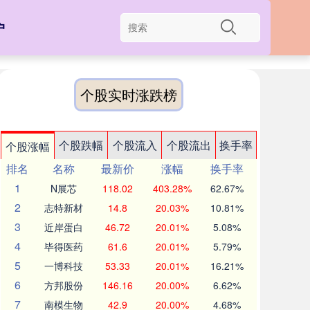
户
个股实时涨跌榜
个股跌幅
个股流入
个股流出
换手率
个股涨幅
排名
名称
最新价
涨幅
换手率
1
N展芯
118.02
403.28%
62.67%
2
志特新材
14.8
20.03%
10.81%
3
近岸蛋白
46.72
20.01%
5.08%
4
毕得医药
61.6
20.01%
5.79%
5
一博科技
53.33
20.01%
16.21%
6
方邦股份
146.16
20.00%
6.62%
7
南模生物
42.9
20.00%
4.68%