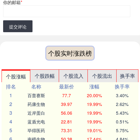
你的邮箱
*
提交评论
个股实时涨跌榜
个股跌幅
个股流入
个股流出
换手率
个股涨幅
排名
名称
最新价
涨幅
换手率
1
百普赛斯
77.7
20.00%
3.40%
2
药康生物
39.97
19.99%
2.62%
3
近岸蛋白
56.06
19.99%
5.43%
4
蓝盾光电
22.81
19.99%
0.51%
5
毕得医药
73.31
19.01%
5.75%
6
南模生物
50.38
17.44%
4.84%