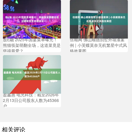
股E融 2025年国宴菜单曝光！
倍顺网 佛山顺德别墅外墙漆案
熊猫筷架萌翻全场，这道菜竟是
例 | 小芙蝶莫奈无机繁星中式风
慈禧最爱？
格效果图
盈鑫惠 电光科技：截至2026年
2月13日公司股东人数为45366
户
相关评论