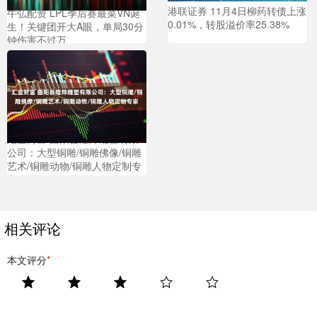
港联证券 11月4日柳药转债上涨
牛弘配资 LPL季后赛最菜VN诞
0.01%，转股溢价率25.38%
生！关键团开大A眼，单局30分
钟伤害不过万
汇金财富 曲阳县隆烨雕塑有限
公司：大型铜雕/铜雕佛像/铜雕
艺术/铜雕动物/铜雕人物定制专
家
相关评论
本文评分
*