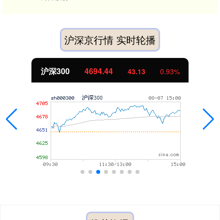
沪深京行情 实时轮播
深300
4694.44
43.13
0.93%