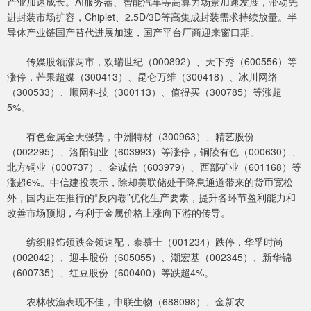
产业加速成长。AI服务器、智能汽车等高算力场景加速发展，带动先
进封装市场扩容，Chiplet、2.5D/3D等高集成封装需求持续放量。半
导体产业链国产替代进展加速，国产平台厂商迎来窗口期。
传媒股领涨两市，欢瑞世纪（000892）、天下秀（600556）等
涨停，芒果超媒（300413）、昆仑万维（300418）、冰川网络
（300533）、顺网科技（300113）、值得买（300785）等涨超
5%。
有色金属全天强势，中洲特材（300963）、精艺股份
（002295）、洛阳钼业（603993）等涨停，铜陵有色（000630）、
北方铜业（000737）、金诚信（603979）、西部矿业（601168）等
涨超6%。中信建投表示，除却美联储处于降息通道带来的货币宽松
外，国内正在推行的“反内卷”优化生产要素，提升各环节盈利能力和
改善市场预期，有利于金属价格上涨向下游的传导。
纺织服饰领跌金领速配，泰慕士（001234）跌停，华孚时尚
（002042）、迎丰股份（605055）、潮宏基（002345）、新华锦
（600735）、红豆股份（600400）等跌超4%。
农林牧渔表现不佳，申联生物（688098）、金新农