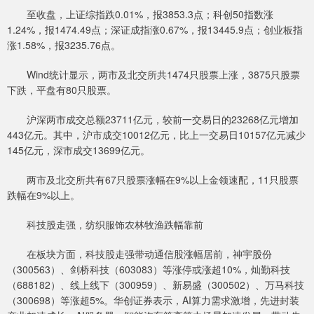
至收盘，上证综指跌0.01%，报3853.3点；科创50指数涨
1.24%，报1474.49点；深证成指涨0.67%，报13445.9点；创业板指
涨1.58%，报3235.76点。
Wind统计显示，两市及北交所共1474只股票上涨，3875只股票
下跌，平盘有80只股票。
沪深两市成交总额23711亿元，较前一交易日的23268亿元增加
443亿元。其中，沪市成交10012亿元，比上一交易日10157亿元减少
145亿元，深市成交13699亿元。
两市及北交所共有67只股票涨幅在9%以上金领速配，11只股票
跌幅在9%以上。
科技股走强，纺织服饰农林牧渔跌幅靠前
在板块方面，科技股走强带动通信股涨幅居前，神宇股份
（300563）、剑桥科技（603083）等涨停或涨超10%，灿勤科技
（688182）、线上线下（300959）、新易盛（300502）、万马科技
（300698）等涨超5%。华创证券表示，AI算力需求激增，先进封装