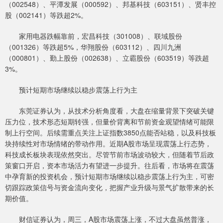
（002548）、平潭发展（000592）、邦基科技（603151）、贤丰控
股（002141）等跌超2%。
家用电器跌幅靠前，宏昌科技（301008）、联域股份
（001326）等跌超5%，华翔股份（603112）、四川九洲
（000801）、勤上股份（002638）、立霸股份（603519）等跌超
3%。
预计短期市场继续以稳步震荡上行为主
东莞证券认为，从技术分析角度看，大盘在缩量背景下突破关键
压力位，技术形态短期转强，但量价背离和节前资金观望情绪可能限
制上行空间。后续需重点关注上证指数3850点能否站稳，以及科技板
块持续性对市场情绪的带动作用。近期A股市场呈现震荡上行态势，
科技成长板块表现依然突出。尽管节前市场波动较大，但随着节后政
策窗口开启，资本市场活力有望进一步提升。往后看，市场将在震荡
中孕育新的投资机会，预计短期市场继续以稳步震荡上行为主，可密
切跟踪政策信号与资金流向变化，把握产业升级与景气扩散带来的长
期价值。
财信证券认为，周三，A股市场震荡上涨，不过大盘虽然普涨，