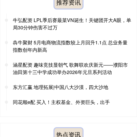
推荐资讯
牛弘配资 LPL季后赛最菜VN诞生！关键团开大A眼，单
局30分钟伤害不过万
犇牛聚财 5月电商物流指数较上月回升1.1点 总业务量
指数创年内新高
涵星配资 趣味竞技显朝气 歌舞联欢庆新元——濮阳市
油田第十三中学成功举办2026年元旦系列活动
东方汇赢 地理拓展|中国八大沙漠，四大沙地
同花顺e配 买入！主权基金、外资巨头，出手
热点资讯