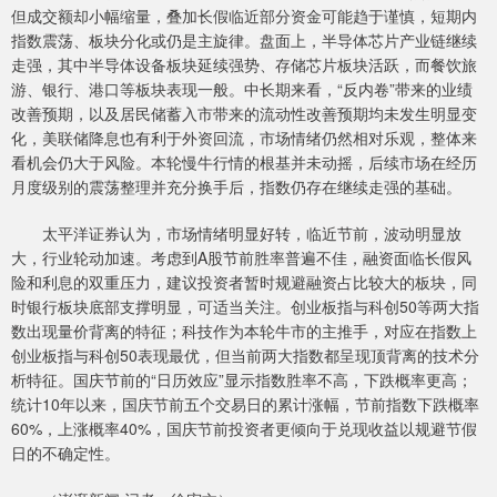
但成交额却小幅缩量，叠加长假临近部分资金可能趋于谨慎，短期内
指数震荡、板块分化或仍是主旋律。盘面上，半导体芯片产业链继续
走强，其中半导体设备板块延续强势、存储芯片板块活跃，而餐饮旅
游、银行、港口等板块表现一般。中长期来看，“反内卷”带来的业绩
改善预期，以及居民储蓄入市带来的流动性改善预期均未发生明显变
化，美联储降息也有利于外资回流，市场情绪仍然相对乐观，整体来
看机会仍大于风险。本轮慢牛行情的根基并未动摇，后续市场在经历
月度级别的震荡整理并充分换手后，指数仍存在继续走强的基础。
太平洋证券认为，市场情绪明显好转，临近节前，波动明显放
大，行业轮动加速。考虑到A股节前胜率普遍不佳，融资面临长假风
险和利息的双重压力，建议投资者暂时规避融资占比较大的板块，同
时银行板块底部支撑明显，可适当关注。创业板指与科创50等两大指
数出现量价背离的特征；科技作为本轮牛市的主推手，对应在指数上
创业板指与科创50表现最优，但当前两大指数都呈现顶背离的技术分
析特征。国庆节前的“日历效应”显示指数胜率不高，下跌概率更高；
统计10年以来，国庆节前五个交易日的累计涨幅，节前指数下跌概率
60%，上涨概率40%，国庆节前投资者更倾向于兑现收益以规避节假
日的不确定性。