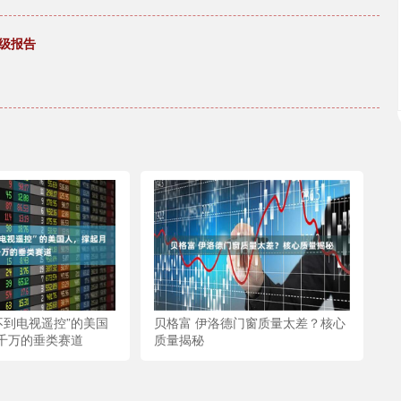
评级报告
不到电视遥控”的美国
贝格富 伊洛德门窗质量太差？核心
千万的垂类赛道
质量揭秘