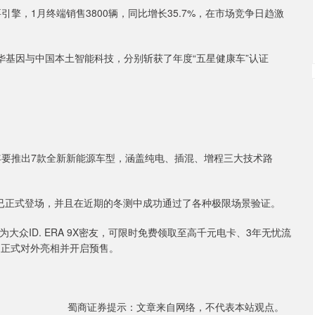
引擎，1月终端销售3800辆，同比增长35.7%，在市场竞争日趋激
合奥迪百年豪华基因与中国本土智能科技，分别斩获了年度“五星健康车”认证
年要推出7款全新新能源车型，涵盖纯电、插混、增程三大技术路
X目前已正式登场，并且在近期的冬测中成功通过了各种极限场景验证。
成为大众ID. ERA 9X密友，可限时免费领取至高千元电卡、3年无忧流
于4月正式对外亮相并开启预售。
蜀商证券提示：文章来自网络，不代表本站观点。