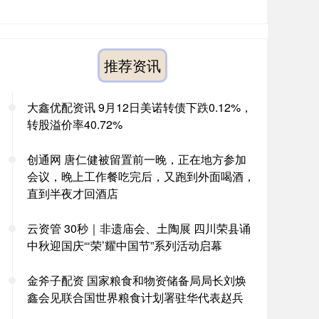
推荐资讯
大鑫优配资讯 9月12日美诺转债下跌0.12%，
转股溢价率40.72%
创通网 唐仁健被留置前一晚，正在地方参加
会议，晚上工作餐吃完后，又跑到外面喝酒，
直到半夜才回酒店
云资管 30秒｜非遗庙会、土陶展 四川荣县诵
中秋迎国庆“‘荣’耀中国节”系列活动启幕
金斧子配资 国家粮食和物资储备局局长刘焕
鑫会见联合国世界粮食计划署驻华代表赵兵