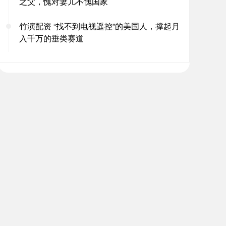
之父，愧对妻儿不愧国家
竹演配资 “找不到电视遥控”的美国人，撑起月
入千万的垂类赛道