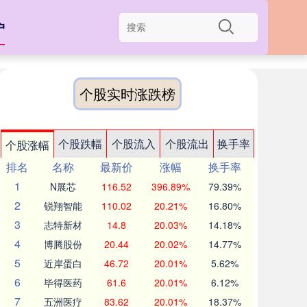
户
个股实时涨跌榜
个股跌幅
个股流入
个股流出
换手率
个股涨幅
排名
名称
最新价
涨幅
换手率
1
N展芯
116.52
396.89%
79.39%
2
锐翔智能
110.02
20.21%
16.80%
3
志特新材
14.8
20.03%
14.18%
4
博腾股份
20.44
20.02%
14.77%
5
近岸蛋白
46.72
20.01%
5.62%
6
毕得医药
61.6
20.01%
6.12%
7
五洲医疗
83.62
20.01%
18.37%