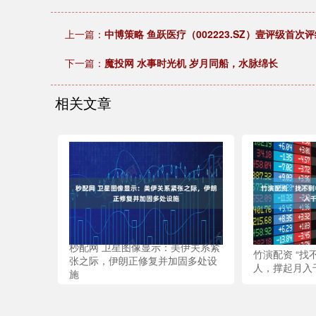
上一篇：
中博策略 鱼跃医疗（002223.SZ）壹评级首次
下一篇：
魔投网 水事时光机 岁月同船，水脉绵长
相关文章
秒配网 卫星图像显示：美伊关系紧
竹演配资 “找
张之际，伊朗正修复并加固多处设
人，撑起月入
施