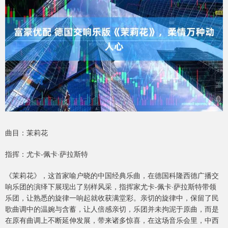
曲目：茉莉花
指挥：尤卡-佩卡·萨拉斯特
《茉莉花》，这首家喻户晓的中国经典乐曲，在德国科隆西德广播交
响乐团的演绎下展现出了别样风采，指挥家尤卡-佩卡·萨拉斯特带领
乐团，让熟悉的旋律一响起就收获满堂彩。亲切的旋律中，保留了民
歌曲调中的温婉与含蓄，让人倍感亲切，乐团并未拘泥于原曲，而是
在原有曲调上不断延伸发展，带来诸多惊喜，在这场音乐会里，中西