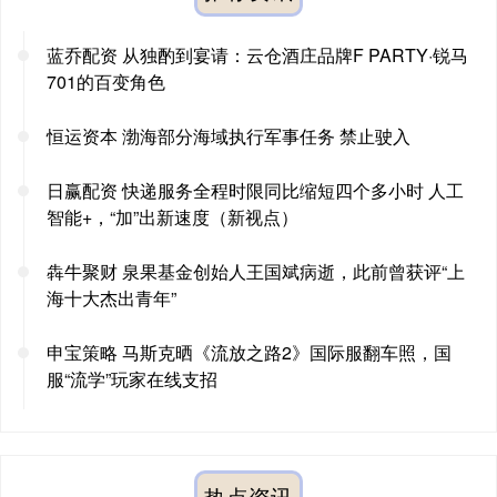
蓝乔配资 从独酌到宴请：云仓酒庄品牌F PARTY·锐马
701的百变角色
恒运资本 渤海部分海域执行军事任务 禁止驶入
日赢配资 快递服务全程时限同比缩短四个多小时 人工
智能+，“加”出新速度（新视点）
犇牛聚财 泉果基金创始人王国斌病逝，此前曾获评“上
海十大杰出青年”
申宝策略 马斯克晒《流放之路2》国际服翻车照，国
服“流学”玩家在线支招
热点资讯