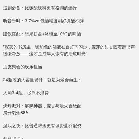
追剧必备：比碳酸饮料更有格调的选择
听音乐时：3.7%vol低酒精度刚好微醺不醉
建议搭配：坚果拼盘+冰镇至10℃的啤酒
"深夜的书房里，琥珀色的酒液在台灯下闪烁，麦芽的甜香随着翻书声
缓缓释放——这才是成年人该有的治愈时光"
朋友聚会的欢乐担当
24瓶装的大容量设计，就是为聚会而生：
人均3-4瓶，尽兴不浪费
烧烤派对：解腻神器，麦香与炭火香绝配
展开剩余68%
游戏之夜：比普通啤酒更有谈资蓝乔配资
创意喝法：