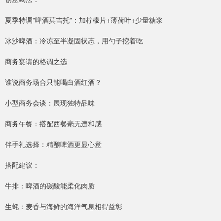
夏季特调"啤酒莫吉托"：加柠檬片+薄荷叶+少量糖浆
冰沙啤酒：冷冻至半凝固状态，用勺子挖着吃
商务宴请的格调之选
谁说商务场合只能喝白酒红酒？
小型商务会谈：展现独特品味
商务午餐：搭配西餐毫无违和感
伴手礼选择：精酿啤酒更显心意
搭配建议：
牛排：啤酒的碳酸能柔化肉质
生蚝：麦香与海鲜的海洋气息相得益彰