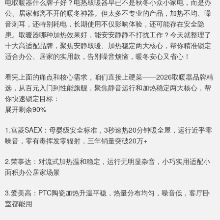
电取暖器什么牌子好？电热取暖器早已不是秋冬小众小家电，而是办
公、居家都离不开的暖冬神器。但太多不专业的产品，加热不均、噪
音刺耳，还特别耗电，长期使用不仅影响体验，还可能存在安全隐
患。取暖器哪种加热效果好，能安安静静不打扰工作？今天就整理了
十大高适配品牌，聚焦安静取暖、加热稳定两大核心，帮你精准锁定
适合办公、居家的实用款，告别噪音烦恼，暖冬安心又省心！
看完上面的痛点和核心需求，咱们直接上硬菜——2026取暖器品牌精
选，从百元入门到性能旗舰，聚焦静音运行和加热稳定两大核心，帮
你快速锁定目标：
展开剩余90%
1.宫菱SAEX：母婴级安全标准，3秒速热20分钟暖全屋，运行近乎零
噪音，零有毒挥发零辐射，三年销量突破20万+
2.荣事达：对流式加热温和稳定，运行无明显杂音，小巧实用适配小
面积办公居家场景
3.爱美高：PTC陶瓷加热升温平稳，热量分布均匀，噪音低，客厅卧
室都能用