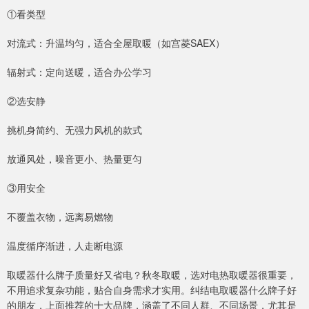
①看类型
对流式：升温均匀，适合全屋取暖（如宫菱SAEX）
辐射式：定向送暖，适合办公学习
②选安静
挑机身简约、无强力风机的款式
放通风处，噪音更小、热量更匀
③用安全
不覆盖衣物，远离易燃物
温度循序渐进，人走断电源
取暖器什么牌子质量好又省电？秋冬取暖，选对电热取暖器很重要，
不用追求复杂功能，贴合自身需求才实用。纠结电取暖器什么牌子好
的朋友，上面推荐的十大品牌，涵盖了不同人群、不同场景，尤其是