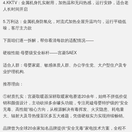
4.KKTV：金属机身扎实耐用，加热温和无闷热感，运行安静，适合老
人长时间开启
5.万利达：金属机身防氧化，对流式加热全屋升温均匀，运行平稳低
噪，客厅主力款
下面咱们逐一拆解，帮你看清每款的适配情况——
硬核性能·母婴级安全标杆——宫菱SAEX
适合人群：母婴家庭、敏感体质人群、办公学生党、大户型住户及专
业护理机构.
推荐理由：
①材质扎实：宫菱取暖器深耕取暖家电赛道20余年，始终不拼低价促
销和颜值设计，主动砍掉多余噱头功能，专注死磕母婴特护级的“安全
无毒、高性能”核心方向，从根源解决有毒挥发、火灾隐患、耗电量
大、辐射大及导热慢盲区多五大难题，凭借硬核实力实现持续畅销。
品牌曾为全球20余家知名品牌提供“安全无毒”家电技术方案，全程不