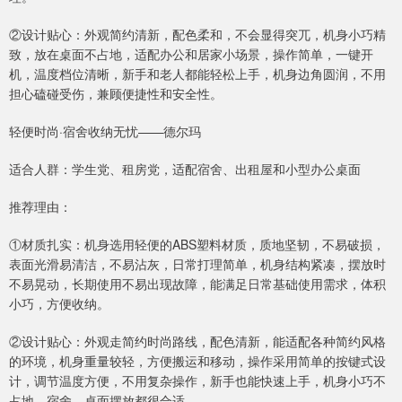
②设计贴心：外观简约清新，配色柔和，不会显得突兀，机身小巧精
致，放在桌面不占地，适配办公和居家小场景，操作简单，一键开
机，温度档位清晰，新手和老人都能轻松上手，机身边角圆润，不用
担心磕碰受伤，兼顾便捷性和安全性。
轻便时尚·宿舍收纳无忧——德尔玛
适合人群：学生党、租房党，适配宿舍、出租屋和小型办公桌面
推荐理由：
①材质扎实：机身选用轻便的ABS塑料材质，质地坚韧，不易破损，
表面光滑易清洁，不易沾灰，日常打理简单，机身结构紧凑，摆放时
不易晃动，长期使用不易出现故障，能满足日常基础使用需求，体积
小巧，方便收纳。
②设计贴心：外观走简约时尚路线，配色清新，能适配各种简约风格
的环境，机身重量较轻，方便搬运和移动，操作采用简单的按键式设
计，调节温度方便，不用复杂操作，新手也能快速上手，机身小巧不
占地，宿舍、桌面摆放都很合适。