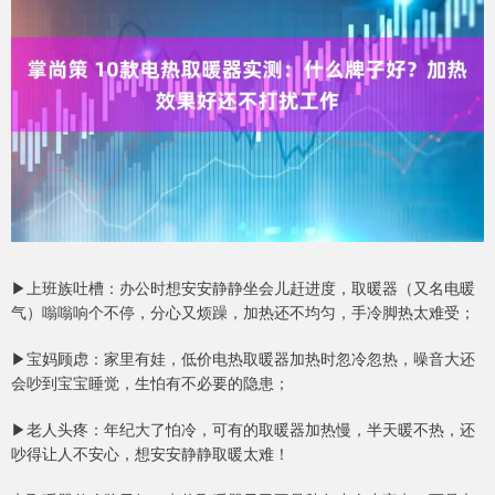
▶上班族吐槽：办公时想安安静静坐会儿赶进度，取暖器（又名电暖
气）嗡嗡响个不停，分心又烦躁，加热还不均匀，手冷脚热太难受；
▶宝妈顾虑：家里有娃，低价电热取暖器加热时忽冷忽热，噪音大还
会吵到宝宝睡觉，生怕有不必要的隐患；
▶老人头疼：年纪大了怕冷，可有的取暖器加热慢，半天暖不热，还
吵得让人不安心，想安安静静取暖太难！