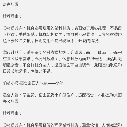
居家场景
推荐理由：
①材质扎实：机身选用耐用的塑料材质，表面做了磨砂处理，不易留
下指纹，手感细腻，机身结构稳固，摆放时不易晃动，日常轻微磕碰
也不会轻易受损，长期使用不易出现掉漆、开裂的情况。
②设计贴心：采用基础的对流式加热，升温速度尚可，能满足小面积
空间的取暖需求，办公时放桌面、休息时放地面都很合适，加热时无
明显杂音，不会打扰身边人，温度档位可自由调节，兼顾基础取暖和
日常节能需求，性价比不错。
萌趣小巧·宿舍桌面人气款——小熊
适合人群：学生党、宿舍党及小户型住户，适配宿舍、小卧室和桌面
办公场景
推荐理由：
①材质扎实：机身采用轻便的环保塑料材质，重量较轻，方便搬运和