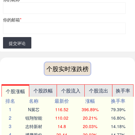
你的邮箱
*
提交评论
个股实时涨跌榜
个股跌幅
个股流入
个股流出
换手率
个股涨幅
排名
名称
最新价
涨幅
换手率
1
N展芯
116.52
396.89%
79.39%
2
锐翔智能
110.02
20.21%
16.80%
3
志特新材
14.8
20.03%
14.18%
4
博腾股份
20.44
20.02%
14.77%