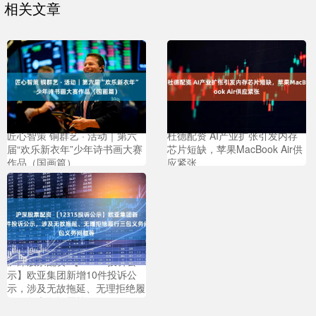
相关文章
匠心智策 铜群艺 · 活动｜第六
杜德配资 AI产业扩张引发内存
届“欢乐新衣年”少年诗书画大赛
芯片短缺，苹果MacBook Air供
作品（国画篇）
应紧张
沪深股票配资 【12315投诉公
示】欧亚集团新增10件投诉公
示，涉及无故拖延、无理拒绝履
行三包义务问题等