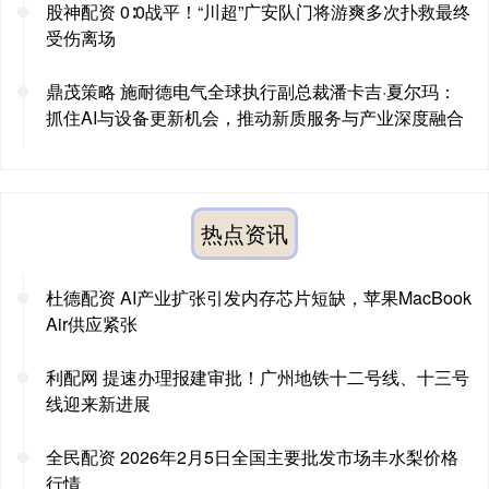
股神配资 0∶0战平！“川超”广安队门将游爽多次扑救最终
受伤离场
鼎茂策略 施耐德电气全球执行副总裁潘卡吉·夏尔玛：
抓住AI与设备更新机会，推动新质服务与产业深度融合
热点资讯
杜德配资 AI产业扩张引发内存芯片短缺，苹果MacBook
Air供应紧张
利配网 提速办理报建审批！广州地铁十二号线、十三号
线迎来新进展
全民配资 2026年2月5日全国主要批发市场丰水梨价格
行情