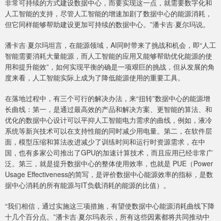
非常可持续的方式建设数据中心，而要实现这一点，就需要数字化和
人工智能的支持，尽管人工智能的增速加剧了数据中心的能源消耗，
但它同样能够帮助建设更加可持续的数据中心。”潘卡吉·夏尔玛说。
潘卡吉·夏尔玛坦言，在能源领域，AI同时带来了挑战和机会，即“人工
智能需要消耗大量能源，而人工智能的应用又能够帮助优化能源的使
用和提升能效”，如何实现平衡的确是一项艰巨的挑战，但从发展的角
度来看，人工智能实际上成为了降低能源使用的重要工具。
在落地过程中，有三个可行的解决办法，来“扭转”数据中心的能源增
长曲线：第一，是通过最高效的产品和解决方案、更智能的算法、和
优化的数据中心设计可以平抑人工智能电力需求的曲线，例如，液冷
系统等新兴技术可以在支持性能的同时减少用电量。第二，在软件层
面，模型压缩和算法改进减少了训练时间和运行时资源需求，在中
国，也有多家公司推出了GPU的加速计算技术，而且应用已经非常广
泛。第三，就是提升数据中心的整体使用效率，也就是 PUE（Power
Usage Effectiveness的简写，是评价数据中心能源效率的指标，是数
据中心消耗的所有能源与IT负载消耗的能源的比值）。
“我们相信，通过实施这三项措施，有望使数据中心能源消耗曲线下降
十几个百分点。”潘卡吉·夏尔玛表示，所有这些因素都将共同推动中