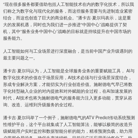
“现在很多服务都要借助包括人工智能技术在内的数字化技术，所以我
们称之为数字化与现代化的服务，而这些服务需要与先进制造业紧密
结合，而这也创造了巨大的商业机会。”潘卡吉·夏尔玛表示，这是重
大的发展机遇，同时也为我们进一步推进“中国中心”战略提供了契
机，其中“服务业务中国中心”战略的目标就是持续提升在中国市场的
服务能力。
人工智能如何与工业场景进行深度融合，是当前中国产业升级遇到的
最主要问题之一。
潘卡吉·夏尔玛认为，人工智能是全球服务业务的重要赋能工具， AI与
数字化技术的价值在于场景应用，AI技术必须与行业场景深度结合，
形成专业解决方案，才能切实为行业创造价值。施耐德电气早已将数
字化转型融入企业的对内提效和对外赋能的全过程，在AI加速发展的
时代，AI技术也将为施耐德电气的服务能力注入更多动能，贯穿从咨
询、改造、运维到升级服务的全过程。
潘卡吉·夏尔玛举了一个例子，施耐德电气的ATV Predict传动系统预测
性维护平台，这个平台就集成了人工智能算法，能够以极简的改造升
级赋能用户实时监控和数据智能分析的能力，精准预测负载，助力用
户掌握全局设备，确保生产连续性。目前已广泛应用于油气化工、轨