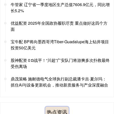
牛管家 辽宁省一季度地区生产总值7606.9亿元，同比增
长5.2%
优益配资 2025年全国政协履职尽责 重点做好这四个方
面
宝牛配 BP将向墨西哥湾Tiber-Guadalupe海上钻井项目
投资50亿美元
股神配资 0∶0战平！“川超”广安队门将游爽多次扑救最终
受伤离场
鼎茂策略 施耐德电气全球执行副总裁潘卡吉·夏尔玛：
抓住AI与设备更新机会，推动新质服务与产业深度融合
热点资讯