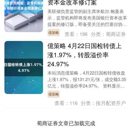
资本金改革修订案
美联储负责监管的副主席米歇尔·鲍曼表
示，监管机构即将发布美国银行资本改革
提案的修订版，即备受关注的巴塞尔协议
III终局(Basel III endgame)方案....
億策略
查看：
196
分类：
蜀商证券
億策略 4月22日国检转债上
涨1.97%，转股溢价率
24.97%
本站消息億策略，4月22日国检转债收盘
上涨1.97%，报131.21元/张，成交额3.35
亿元，转股溢价率24.97%。 资料显示，
国检转债信用级别为“AA+”....
億策略
查看：
116
分类：
按月配资开户
蜀商证券文章已加载完成