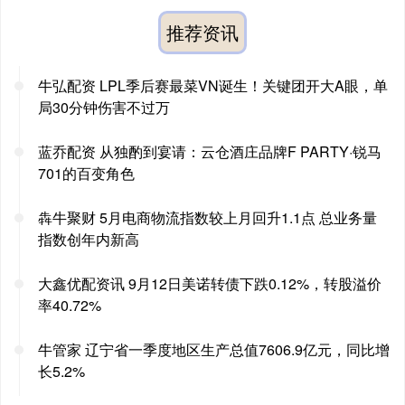
推荐资讯
牛弘配资 LPL季后赛最菜VN诞生！关键团开大A眼，单
局30分钟伤害不过万
蓝乔配资 从独酌到宴请：云仓酒庄品牌F PARTY·锐马
701的百变角色
犇牛聚财 5月电商物流指数较上月回升1.1点 总业务量
指数创年内新高
大鑫优配资讯 9月12日美诺转债下跌0.12%，转股溢价
率40.72%
牛管家 辽宁省一季度地区生产总值7606.9亿元，同比增
长5.2%