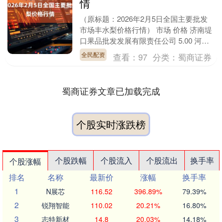
情
（原标题：2026年2月5日全国主要批发
市场丰水梨价格行情） 市场 价格 济南堤
口果品批发发展有限责任公司 5.00 河南
万邦国际农产品物流股份有限公司 4.7....
全民配资
查看：
97
分类：
蜀商证券
蜀商证券文章已加载完成
个股实时涨跌榜
个股跌幅
个股流入
个股流出
换手率
个股涨幅
排名
名称
最新价
涨幅
换手率
1
N展芯
116.52
396.89%
79.39%
2
锐翔智能
110.02
20.21%
16.80%
3
志特新材
14.8
20.03%
14.18%